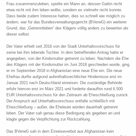
Frau zusammenzuleben, spielte ein Mann an, dessen Gattin nicht
etwa nicht mit ihm leben wollte, sondern es vielmehr nicht konnte.
Dass beide zudem Interesse hatten, dies so schnell wie möglich zu
ändern, war für das Bundesverwaltungsgericht (BVerwG) ein weiterer
Grund, das „Getrenntleben“ des Klägers völlig anders zu bewerten als
dieser selbst.
Der Vater erhielt seit 2016 von der Stadt Unterhaltsvorschuss für
seine bei ihm lebende Tochter. In dem betreffenden Antrag hatte er
angegeben, von der Kindsmutter getrennt zu leben. Nachdem die Ehe
des Klägers mit der Kindsmutter im Juni 2018 geschieden wurde, ging
er im September 2018 in Afghanistan eine neue Ehe ein. Die neue
Ehefrau durfte aufgrund aufenthaltsrechtlicher Hindernisse erst im
Januar 2021 nach Deutschland einreisen. Die zuständige Behörde
erfuhr hiervon erst im März 2021 und forderte daraufhin rund 6.500
EUR Unterhaltsvorschuss für den Zeitraum ab Eheschließung zurück.
Der Anspruch auf Unterhaltsvorschuss entfalle schließlich mit
Eheschließung – außer, die Eheleute würden dauerhaft getrennt
leben. Der Vater sah genau diese Bedingung als gegeben an und
klagte gegen die Verpflichtung zur Rückzahlung.
Das BVerwG sah in dem Einreiseverbot aus Afghanistan kein