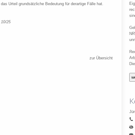
Eig
das Urteil grundsätzliche Bedeutung für derartige Fälle hat.
rec
si
 10/25
Geb
NR
un
Rec
Arb
zur Übersicht
Die
K