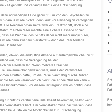
M
halb, weil der Reisepreis nicht zurückgezahlt wurde. Das
e Zeit geprellt und verlangte hierfür eine Entschädigung.
er dazu notwendigen Flüge gebucht, um von den Seychellen zu
Doch daraus wurde nichts, denn kurz vor Reisebeginn verzögerten
. Die Reederei organisierte zwar ein Ersatzschiff, doch eine
hifffahrt im Roten Meer machte eine sichere Passage schier
, dass ein Wechsel des Schiffs daher nicht mehr möglich sei,
is wurde dann zwar auch erstattet – doch das Paar forderte
ene Urlaubszeit.
nden, obwohl die endgültige Absage auf außergewöhnliche, nicht
dend war, dass die Verzögerung bei der
reich der Reederei lag. Wenn mehrere Ursachen
A
eil unvermeidbar gewesen wäre, muss der Veranstalter
hmen ergriffen hatte, um die Reise planmäßig durchzuführen.
Sof
ür die Risiken verantwortlich bleibt, die er beeinflussen kann –
Fah
sse hinzukommen. Vor diesem Hintergrund war es richtig, dass
Fah
rhielt.
Bet
ng für nutzlos verstrichene Urlaubszeit bekommen, selbst wenn
be
 des Veranstalters liegt. Der Veranstalter muss nachweisen, dass
ollten bei Ausfällen die Möglichkeiten zur Entschädigung