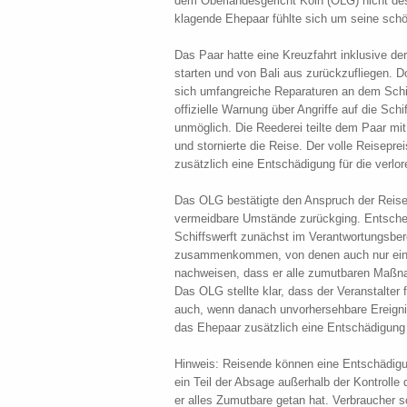
dem Oberlandesgericht Köln (OLG) nicht des
klagende Ehepaar fühlte sich um seine schön
Das Paar hatte eine Kreuzfahrt inklusive d
starten und von Bali aus zurückzufliegen. 
sich umfangreiche Reparaturen an dem Schiff
offizielle Warnung über Angriffe auf die Sc
unmöglich. Die Reederei teilte dem Paar mit
und stornierte die Reise. Der volle Reisepre
zusätzlich eine Entschädigung für die verlor
Das OLG bestätigte den Anspruch der Reise
vermeidbare Umstände zurückging. Entschei
Schiffswerft zunächst im Verantwortungsbe
zusammenkommen, von denen auch nur ein T
nachweisen, dass er alle zumutbaren Maßna
Das OLG stellte klar, dass der Veranstalter f
auch, wenn danach unvorhersehbare Ereigni
das Ehepaar zusätzlich eine Entschädigung e
Hinweis: Reisende können eine Entschädigu
ein Teil der Absage außerhalb der Kontrolle
er alles Zumutbare getan hat. Verbraucher s