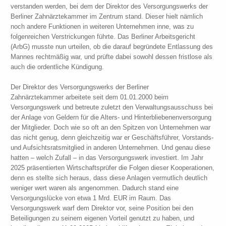
verstanden werden, bei dem der Direktor des Versorgungswerks der
Berliner Zahnärztekammer im Zentrum stand. Dieser hielt nämlich
noch andere Funktionen in weiteren Unternehmen inne, was zu
folgenreichen Verstrickungen führte. Das Berliner Arbeitsgericht
(ArbG) musste nun urteilen, ob die darauf begründete Entlassung des
Mannes rechtmäßig war, und prüfte dabei sowohl dessen fristlose als
auch die ordentliche Kündigung.
Der Direktor des Versorgungswerks der Berliner
Zahnärztekammer arbeitete seit dem 01.01.2000 beim
Versorgungswerk und betreute zuletzt den Verwaltungsausschuss bei
der Anlage von Geldern für die Alters- und Hinterbliebenenversorgung
der Mitglieder. Doch wie so oft an den Spitzen von Unternehmen war
das nicht genug, denn gleichzeitig war er Geschäftsführer, Vorstands-
und Aufsichtsratsmitglied in anderen Unternehmen. Und genau diese
hatten – welch Zufall – in das Versorgungswerk investiert. Im Jahr
2025 präsentierten Wirtschaftsprüfer die Folgen dieser Kooperationen,
denn es stellte sich heraus, dass diese Anlagen vermutlich deutlich
weniger wert waren als angenommen. Dadurch stand eine
Versorgungslücke von etwa 1 Mrd. EUR im Raum. Das
Versorgungswerk warf dem Direktor vor, seine Position bei den
Beteiligungen zu seinem eigenen Vorteil genutzt zu haben, und